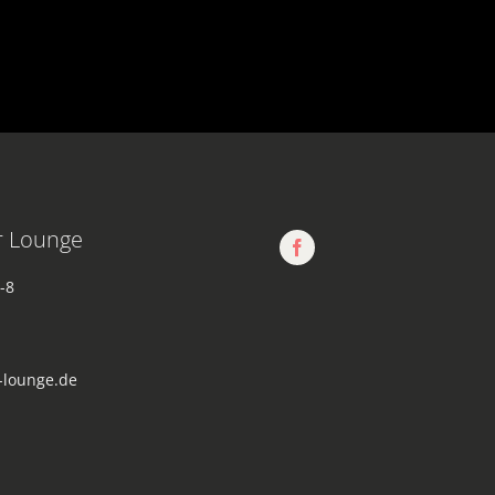
r Lounge
-8
-lounge.de